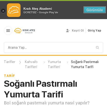
Kısık Ateş Akademi
Görüntüle
×
ÜCRETSİZ - Google Play'de
Kayıt Ol
Giriş Yap
Arama
sorgusu
Tarifler
Kahvaltı
Yumurta
Soğanlı Pastırmalı
Tarifleri
Tarifleri
Yumurta Tarifi
TARIF
Soğanlı Pastırmalı
Yumurta Tarifi
Bol soğanlı pastırmalı yumurta nasıl yapılır?