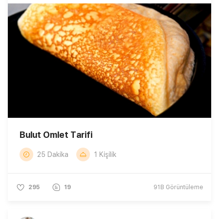
Bulut Omlet Tarifi
25 Dakika
1 Kişilik
295
19
91B
Görüntüleme