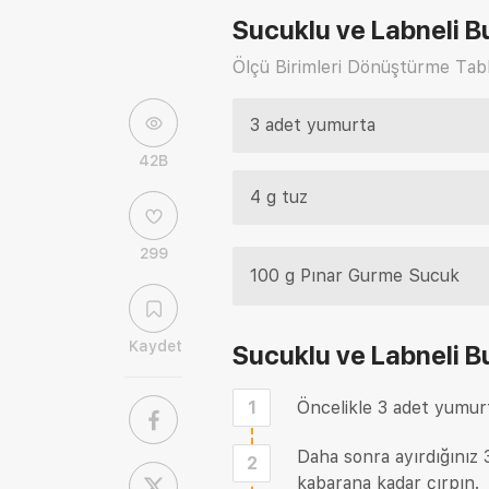
Sucuklu ve Labneli Bu
Ölçü Birimleri Dönüştürme Tabl
3 adet yumurta
42B
4 g tuz
299
100 g Pınar Gurme Sucuk
Kaydet
Sucuklu ve Labneli Bu
1
Öncelikle 3 adet yumurta
Daha sonra ayırdığınız 
2
kabarana kadar çırpın.