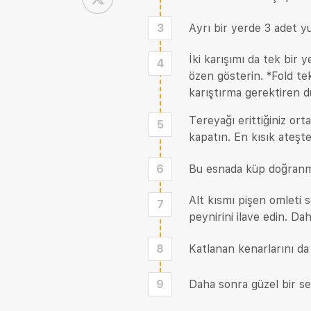
3
Ayrı bir yerde 3 adet yu
İki karışımı da tek bir 
4
özen gösterin. *Fold te
karıştırma gerektiren du
Tereyağı erittiğiniz ort
5
kapatın. En kısık ateşt
6
Bu esnada küp doğranmış
Alt kısmı pişen omleti 
7
peynirini ilave edin. Da
8
Katlanan kenarlarını da 
9
Daha sonra güzel bir ser