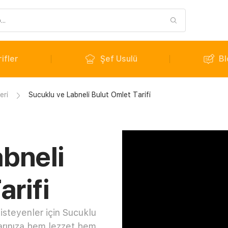
ifler
Şef Usulü
Bl
eri
Sucuklu ve Labneli Bulut Omlet Tarifi
bneli
arifi
isteyenler için Sucuklu
larınıza hem lezzet hem