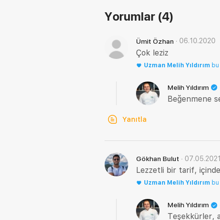
Yorumlar
(4)
·
06.10.2020
Ümit Özhan
Çok leziz
Uzman
Melih Yıldırım
bu
Melih Yıldırım
Beğenmene se
Yanıtla
·
07.05.202
Gökhan Bulut
Lezzetli bir tarif, içi
Uzman
Melih Yıldırım
bu
Melih Yıldırım
Teşekkürler, a