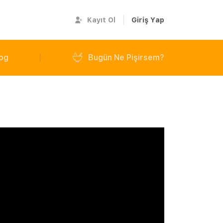
Kayıt Ol
Giriş Yap
og
Bugün Ne Pişirsem?