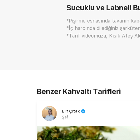
Sucuklu ve Labneli Bu
*Pişirme esnasında tavanın kapağ
*İç harcında dilediğiniz şarküteri
*Tarif videomuza, Kısık Ateş Ak
Benzer Kahvaltı Tarifleri
Elif Çıtak
Şef