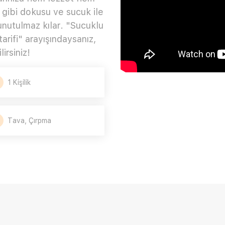
 gibi dokusu ve sucuk ile
nutulmaz kılar. "Sucuklu
arifi" arayışındaysanız,
irsiniz!
1 Kişilik
Tava, Çırpma