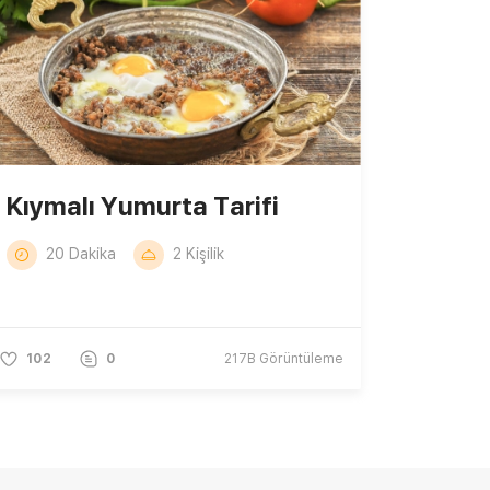
Kıymalı Yumurta Tarifi
20 Dakika
2 Kişilik
102
0
217B
Görüntüleme