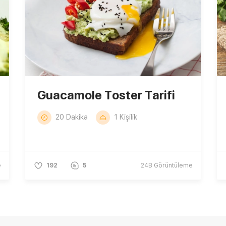
Guacamole Toster Tarifi
20 Dakika
1 Kişilik
e
192
5
24B
Görüntüleme