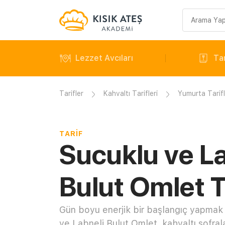
Arama
sorgusu
Lezzet Avcıları
Tar
Tarifler
Kahvaltı Tarifleri
Yumurta Tarifl
TARIF
Sucuklu ve La
Bulut Omlet T
Gün boyu enerjik bir başlangıç yapmak 
ve Labneli Bulut Omlet, kahvaltı sofra