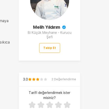
nmaya
Melih Yıldırım
Bi Küçük Meyhane - Kurucu
Şefi
sıkıca
Takip Et
3.0
2
Değerlendirme
Tarifi değerlendirmek ister
misiniz?