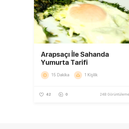
Arapsaçı İle Sahanda
Yumurta Tarifi
15 Dakika
1 Kişilik
42
0
24B
Görüntülem