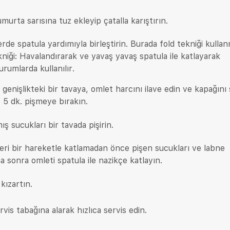
murta sarısına tuz ekleyip çatalla karıştırın.
yerde spatula yardımıyla birleştirin. Burada fold tekniği kulla
kniği: Havalandırarak ve yavaş yavaş spatula ile katlayarak
rumlarda kullanılır.
a genişlikteki bir tavaya, omlet harcını ilave edin ve kapağını 
e 5 dk. pişmeye bırakın.
 sucukları bir tavada pişirin.
seri bir hareketle katlamadan önce pişen sucukları ve labne
ha sonra omleti spatula ile nazikçe katlayın.
kızartın.
vis tabağına alarak hızlıca servis edin.