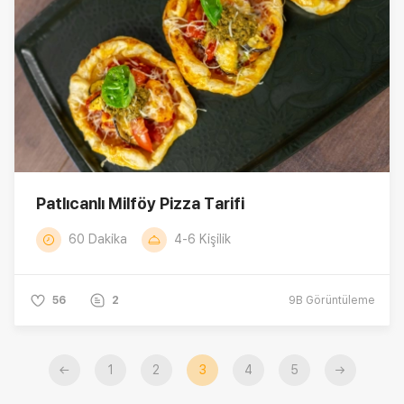
Patlıcanlı Milföy Pizza Tarifi
60 Dakika
4-6 Kişilik
56
2
9B
Görüntüleme
←
1
2
3
4
5
→