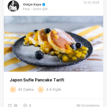
10.01.2025
Gülçin Kaya
Pınar - Demo Şefi
Japon Sufle Pancake Tarifi
45 Dakika
4-6 Kişilik
33
2
8B
Görüntüleme