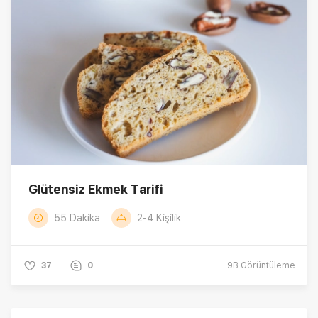
Glütensiz Ekmek Tarifi
55 Dakika
2-4 Kişilik
37
0
9B
Görüntüleme