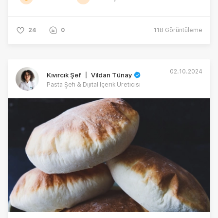
24
0
11B
Görüntüleme
02.10.2024
Kıvırcık Şef 〡 Vildan Tünay
Pasta Şefi & Dijital İçerik Üreticisi