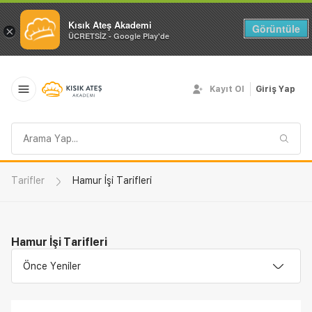
Kısık Ateş Akademi
Görüntüle
×
ÜCRETSİZ - Google Play'de
Kayıt Ol
Giriş Yap
Arama
sorgusu
Tarifler
Hamur İşi Tarifleri
Hamur İşi Tarifleri
Önce Yeniler