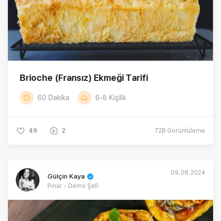
Brioche (Fransız) Ekmeği Tarifi
60 Dakika
6-8 Kişilik
49
2
72B
Görüntüleme
09.08.2024
Gülçin Kaya
Pınar - Demo Şefi