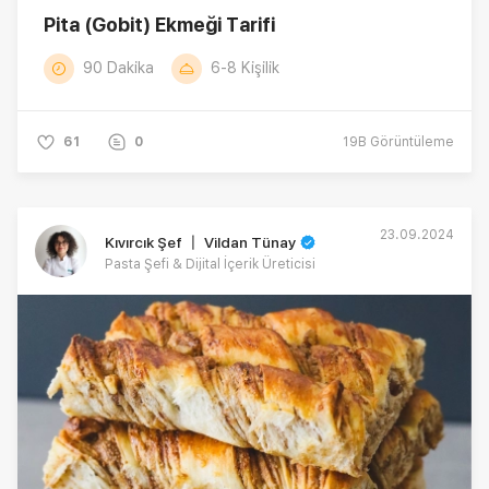
Pita (Gobit) Ekmeği Tarifi
90 Dakika
6-8 Kişilik
61
0
19B
Görüntüleme
23.09.2024
Kıvırcık Şef 〡 Vildan Tünay
Pasta Şefi & Dijital İçerik Üreticisi