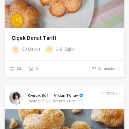
Çiçek Donut Tarifi
60 Dakika
6-8 Kişilik
23
0
7B
Görüntüleme
11.02.2025
Kıvırcık Şef 〡 Vildan Tünay
Pasta Şefi & Dijital İçerik Üreticisi