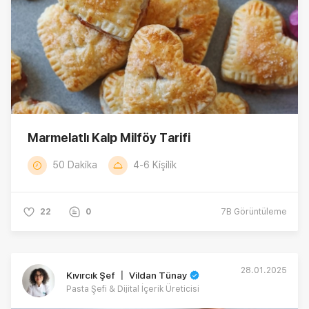
Marmelatlı Kalp Milföy Tarifi
50 Dakika
4-6 Kişilik
22
0
7B
Görüntüleme
28.01.2025
Kıvırcık Şef 〡 Vildan Tünay
Pasta Şefi & Dijital İçerik Üreticisi