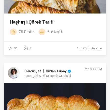
Haşhaşlı Çörek Tarifi
75 Dakika
6-8 Kişilik
51
7
15B
Görüntüleme
27.08.2024
Kıvırcık Şef 〡 Vildan Tünay
Pasta Şefi & Dijital İçerik Üreticisi