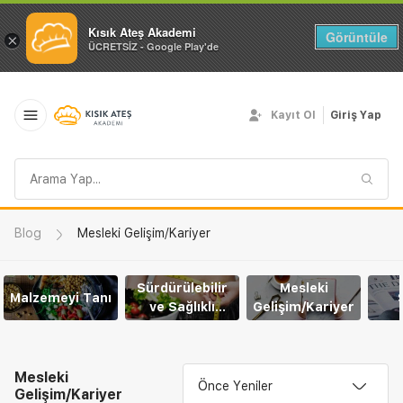
Kısık Ateş Akademi
Görüntüle
×
ÜCRETSİZ - Google Play'de
Kayıt Ol
Giriş Yap
Arama
sorgusu
Blog
Mesleki Gelişim/Kariyer
Sürdürülebilir
Mesleki
Malzemeyi Tanı
ve Sağlıklı
Gelişim/Kariyer
Yaşam
Mesleki
Önce Yeniler
Gelişim/Kariyer