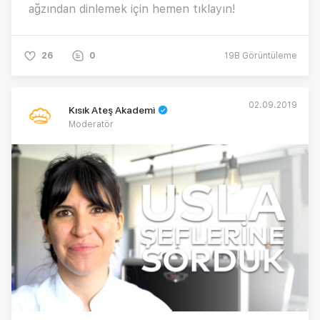
ağzından dinlemek için hemen tıklayın!
26
0
19B
Görüntüleme
02.09.2019
Kısık Ateş Akademi
Moderatör