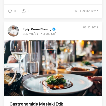
9
0
12B
Görüntüleme
03.12.2019
Eyüp Kemal Sevinç
EKS Mutfak - Kurucu Şefi
Gastronomide Mesleki Etik