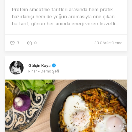
Protein smoothie tarifleri arasında hem pratik
hazırlanışı hem de yoğun aromasıyla öne çıkan
bu tarif, günün her anında enerji veren lezzetli
bir alternatif sunuyor. “Evde protein smoothie
nasıl yapılır?”, ve “tok tutan smoothie tarifleri
7
0
3B
Görüntüleme
nelerdir?” gibi sıkça aranan sorulara lezzet dolu
bir cevap veren bu özel smoothie tarifi için
tıklayın! 🤎✨
Gülçin Kaya
Pınar - Demo Şefi