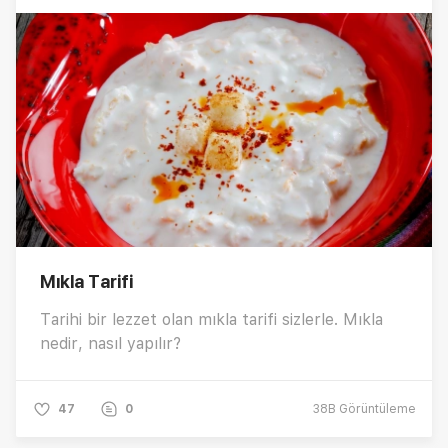
Mıkla Tarifi
Tarihi bir lezzet olan mıkla tarifi sizlerle. Mıkla
nedir, nasıl yapılır?
47
0
38B
Görüntüleme