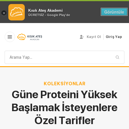
Kısık Ateş Akademi
Görüntüle
×
ÜCRETSİZ - Google Play'de
Kayıt Ol
Giriş Yap
Arama
sorgusu
KOLEKSIYONLAR
Güne Proteini Yüksek
Başlamak İsteyenlere
Özel Tarifler