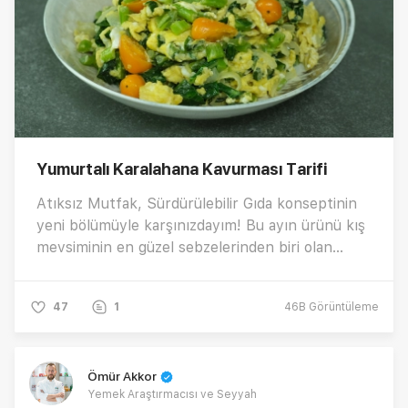
Yumurtalı Karalahana Kavurması Tarifi
Atıksız Mutfak, Sürdürülebilir Gıda konseptinin
yeni bölümüyle karşınızdayım! Bu ayın ürünü kış
mevsiminin en güzel sebzelerinden biri olan
Karalahana! 😊 Hem pratik, hem doyurucu
karalahana kavurması tarifi nasıl yapılır? Soğanlı,
47
1
46B
Görüntüleme
yumurtalı karalahana kavurması için tarif
videomuzu izlemeyi unutmayın.
Ömür Akkor
Yemek Araştırmacısı ve Seyyah