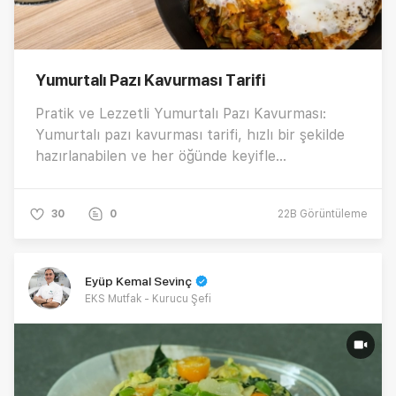
Yumurtalı Pazı Kavurması Tarifi
Pratik ve Lezzetli Yumurtalı Pazı Kavurması:
Yumurtalı pazı kavurması tarifi, hızlı bir şekilde
hazırlanabilen ve her öğünde keyifle
tüketilebilen muazzam bir sebze yemeğidir.
Sağlıklı ve doyurucu özellikleriyle ön plana çıkan
30
0
22B
Görüntüleme
bu tarif, kahvaltılarda, öğle veya akşam
yemeklerinde sofranıza lezzet katacak.
Yumurtaların eklenmesi, yemeğe özel bir
Eyüp Kemal Sevinç
dokunuş katarak protein açısından zenginleştirir.
EKS Mutfak - Kurucu Şefi
Şimdi birlikte bu harika lezzetin nasıl yapıldığını
keşfedelim…