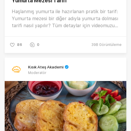
Yumurta Mezesi Tarifi
Haşlanmış yumurta ile hazırlanan pratik bir tarif:
Yumurta mezesi bir diğer adıyla yumurta dolması
tarifi nasıl yapılır? Tüm detaylar için videomuzu
izlemeyi unutmayın!
86
0
39B
Görüntüleme
Kısık Ateş Akademi
Moderatör