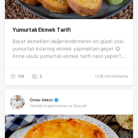
Yumurtalı Ekmek Tarifi
Bayat ekmekleri değerlendirmenin en güzel yolu
yumurtalı kızarmış ekmek yapmaktan geçer 😋
Anne usulü yumurtalı ekmek tarifi nasıl yapılır?
Kahvaltı için çok pratik ve lezzetli yumurtalı
ekmek yapmanın püf noktaları nelerdir?
133
2
122B
Görüntüleme
Ömür Akkor
Yemek Araştırmacısı ve Seyyah