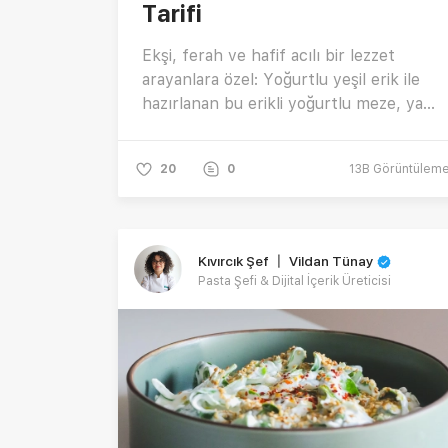
Tarifi
Ekşi, ferah ve hafif acılı bir lezzet
arayanlara özel: Yoğurtlu yeşil erik ile
hazırlanan bu erikli yoğurtlu meze, yaz
sofralarınıza sıra dışı bir dokunuş
katacak! Süzme yoğurdun kremsi
20
0
13B
Görüntülem
dokusu, rendelenmiş yeşil elma ve can
eriğin ekşiliğiyle buluşuyor. Acı pul biber
ve misket limonu suyu ile dengelenen
bu erik mezesi, hafif ama etkili bir
Kıvırcık Şef 〡 Vildan Tünay
başlangıç arayanlar için birebir. Fark
Pasta Şefi & Dijital İçerik Üreticisi
yaratan bu ferah yaz mezesi tarifine
ulaşmak için hemen tıklayın! 🌿