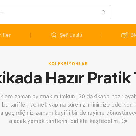
ifler
Şef Usulü
Bl
KOLEKSIYONLAR
kada Hazır Pratik 
lere zaman ayırmak mümkün! 30 dakikada hazırlayabile
olu bu tarifler, yemek yapma sürenizi minimize ederken
 geçirdiğiniz zamanı keyifli bir deneyime dönüştürece
alacak yemek tariflerini birlikte keşfedelim! 😄