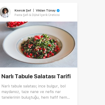
Kıvırcık Şef 〡 Vildan Tünay
Pasta Şefi & Dijital İçerik Üreticisi
Narlı Tabule Salatası Tarifi
Narlı tabule salatası; ince bulgur, bol
maydanoz, taze nane ve nefis nar
tanelerinin buluştuğu, hem hafif hem
de besleyici bir salata tarifidir. Aynı