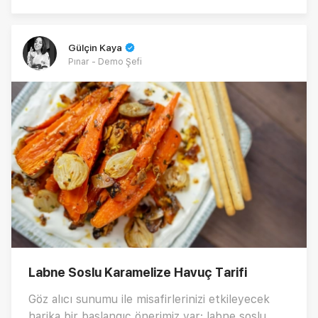
Hazırsanız, hem pratik hem kolay olan Rus
salatasının detaylarına bakalım...
Gülçin Kaya
Pınar - Demo Şefi
Labne Soslu Karamelize Havuç Tarifi
Göz alıcı sunumu ile misafirlerinizi etkileyecek
harika bir başlangıç önerimiz var: labne soslu