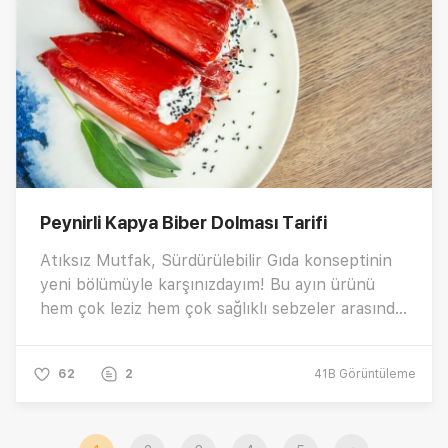
Peynirli Kapya Biber Dolması Tarifi
Atıksız Mutfak, Sürdürülebilir Gıda konseptinin
yeni bölümüyle karşınızdayım! Bu ayın ürünü
hem çok leziz hem çok sağlıklı sebzeler arasında
yer alan Kapya Biber! Sofralarınıza çok
yakışacak, oldukça kolay peynirli kapya biber
62
2
41B
Görüntüleme
dolması tarifi nasıl yapılır? Güzel bir meze önerisi
olacak pratik kapya biber dolması yapmanın püf
noktaları nelerdir? Tarifin tüm detaylarına