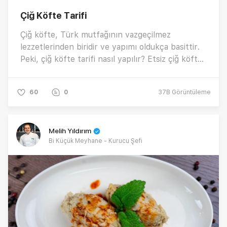
Çiğ Köfte Tarifi
Çiğ köfte, Türk mutfağının vazgeçilmez
lezzetlerinden biridir ve yapımı oldukça basittir.
Peki, çiğ köfte tarifi nasıl yapılır? Etsiz çiğ köfte
hangi malzemelerden yapılır? Çiğ köfte nasıl
servis edilir? Tüm detaylarıyla tam kıvamında, ev
60
0
37B
Görüntüleme
yapımı çiğ köfte yapmanın incelikleri...
Melih Yıldırım
Bi Küçük Meyhane - Kurucu Şefi