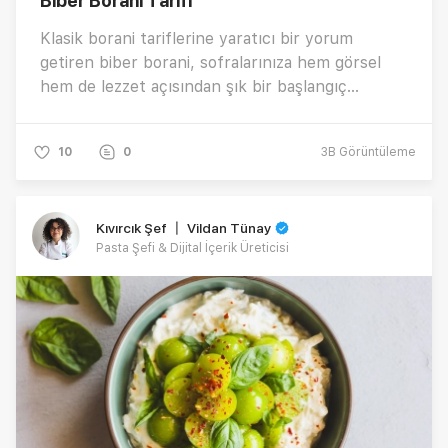
Biber Borani Tarifi
Klasik borani tariflerine yaratıcı bir yorum
getiren biber borani, sofralarınıza hem görsel
hem de lezzet açısından şık bir başlangıç
alternatifi sunuyor. Közlenmiş bütün kapya
biberin içerisine doldurulan aromatik harç; sote
10
0
3B
Görüntüleme
sebzeler, süzme yoğurt ve cevizle
zenginleşirken, isli biber aromasıyla kusursuz bir
uyum yakalıyor. Tek parça sunumuyla dikkat
Kıvırcık Şef 〡 Vildan Tünay
çeken bu tarif, özel davet sofralarından günlük
Pasta Şefi & Dijital İçerik Üreticisi
menülere kadar her öğüne farklı bir dokunuş
katıyor. Peki, biber borani nasıl yapılır? İşte tüm
detaylarıyla tarifi…