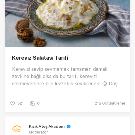
Kereviz Salatası Tarifi
Kerevizi sevip sevmemek tamamen damak
zevkine bağlı olsa da bu tarif, kerevizi
sevmeyenlere bile lezzetini sevdirecek! 😊 Düşük
kalorisi ve lif bakımından zengin yapısıyla
kereviz, sağlıklı beslenmek isteyenler için harika
52
0
21B
Görüntüleme
bir seçenek. Peki, kereviz salatası nasıl yapılır,
içine hangi malzemeler konur? İşte hem pratik
hem de çok lezzetli bir cevizli kereviz salatası
Kısık Ateş Akademi
tarifi!
Moderatör