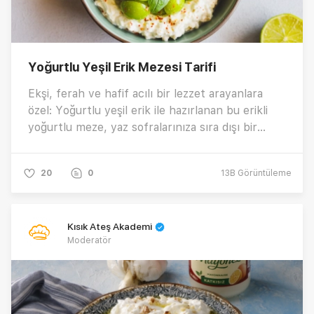
Yoğurtlu Yeşil Erik Mezesi Tarifi
Ekşi, ferah ve hafif acılı bir lezzet arayanlara
özel: Yoğurtlu yeşil erik ile hazırlanan bu erikli
yoğurtlu meze, yaz sofralarınıza sıra dışı bir
dokunuş katacak! Süzme yoğurdun kremsi
dokusu, rendelenmiş yeşil elma ve can eriğin
20
0
13B
Görüntüleme
ekşiliğiyle buluşuyor. Acı pul biber ve misket
limonu suyu ile dengelenen bu erik mezesi, hafif
ama etkili bir başlangıç arayanlar için birebir.
Kısık Ateş Akademi
Fark yaratan bu ferah yaz mezesi tarifine
Moderatör
ulaşmak için hemen tıklayın! 🌿