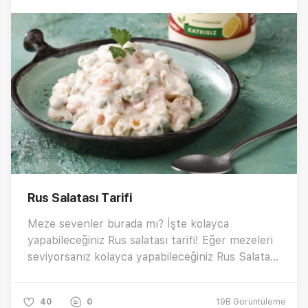
Rus Salatası Tarifi
Meze sevenler burada mı? İşte kolayca
yapabileceğiniz Rus salatası tarifi! Eğer mezeleri
seviyorsanız kolayca yapabileceğiniz Rus Salatası
tarifi tam size göre! Lezzetli, kremamsı ve
doyurucu bu meze tarifi, sofralarınızı
40
0
19B
Görüntüleme
zenginleştirecek harika bir seçenektir.