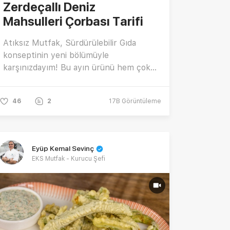
Zerdeçallı Deniz
Mahsulleri Çorbası Tarifi
Atıksız Mutfak, Sürdürülebilir Gıda
konseptinin yeni bölümüyle
karşınızdayım! Bu ayın ürünü hem çok
leziz hem çok sağlıklı sebzeler arasında
yer alan Deniz Börülcesi! Tadına
46
2
17B
Görüntüleme
bayılacağınız, yapımı pratik zerdeçallı
deniz mahsulleri çorbası tarifi nasıl
yapılır? Deniz börülceli çorba tarifi için
gerekli malzemeler nelerdir? Deniz
Eyüp Kemal Sevinç
mahsullü çorba yapmanın püf noktaları
EKS Mutfak - Kurucu Şefi
nelerdir? Daha fazlası için tarif
videomuza göz atmayı unutmayın.