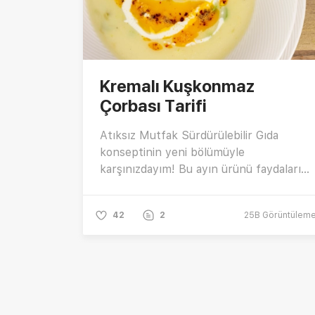
Kremalı Kuşkonmaz
Çorbası Tarifi
Atıksız Mutfak Sürdürülebilir Gıda
konseptinin yeni bölümüyle
karşınızdayım! Bu ayın ürünü faydalarını
saymakla bitiremeyeceğimiz sevilen
lezzet Kuşkonmaz! Lezzetine
42
2
25B
Görüntülem
bayılacağınız kremalı kuşkonmaz
çorbası yapmanın püf noktaları
nelerdir? Pratik bir şekilde
hazırlayabileceğiniz kuşkonmaz çorbası
için gerekli malzemeler nelerdir? İçinizi
ısıtacak hem sağlıklı hem de leziz