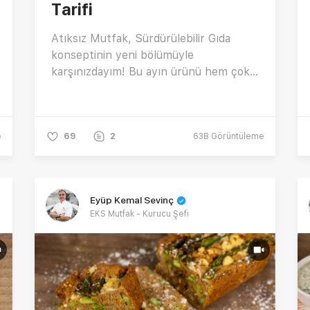
Tarifi
Atıksız Mutfak, Sürdürülebilir Gıda
konseptinin yeni bölümüyle
karşınızdayım! Bu ayın ürünü hem çok
lezziz hem çok sağlıklı sebzeler
arasında yer alan Deniz Börülcesi! Tam
mevsiminde yapması çok pratik deniz
e
börülcesi kavurma tarifi nasıl yapılır?
69
2
63B
Görüntüleme
Deniz börülcesi nasıl haşlanır? Sebzeli
deniz börülcesi sote tarifinin püf
noktaları için tarif videomuzu izlemeyi
Eyüp Kemal Sevinç
unutmayın.
EKS Mutfak - Kurucu Şefi