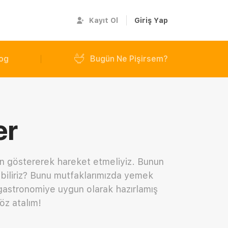
Kayıt Ol
Giriş Yap
og
Bugün Ne Pişirsem?
er
en göstererek hareket etmeliyiz. Bunun
leyebiliriz? Bunu mutfaklarımızda yemek
r gastronomiye uygun olarak hazırlamış
öz atalım!