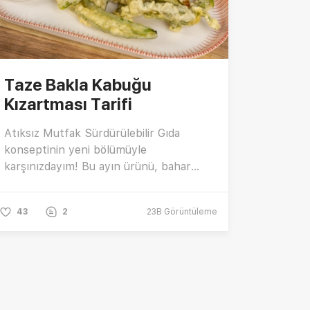
Taze Bakla Kabuğu
Kızartması Tarifi
Atıksız Mutfak Sürdürülebilir Gıda
konseptinin yeni bölümüyle
karşınızdayım! Bu ayın ürünü, bahar
aylarında bolca tüketilen ve sağlığa
birçok faydası olan sebzeler arasında
43
2
23B
Görüntüleme
yer alan sevilen lezzet Bakla! Taze
bakla kabuğu kızartması tarifi nasıl
yapılır? Tempura kaplama harcı nasıl
hazırlanır? Bakla kızartması yapmanın
püf noktaları nelerdir? Daha fazlası için
tarif videomuza göz atmayı unutmayın!