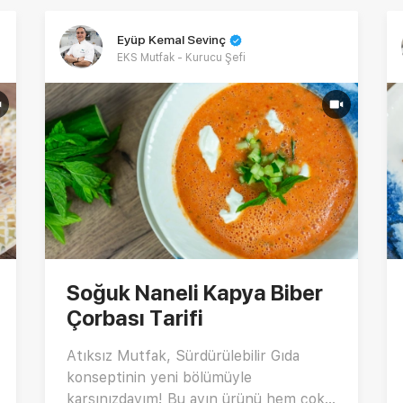
Eyüp Kemal Sevinç
EKS Mutfak - Kurucu Şefi
Soğuk Naneli Kapya Biber
Çorbası Tarifi
Atıksız Mutfak, Sürdürülebilir Gıda
konseptinin yeni bölümüyle
karşınızdayım! Bu ayın ürünü hem çok