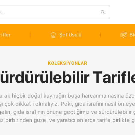
ifler
Şef Usulü
Bl
KOLEKSIYONLAR
ürdürülebilir Tarifl
 olarak hiçbir doğal kaynağın boşa harcanmamasına öz
rşı çok dikkatli olmalıyız. Peki, gıda israfını nasıl ön
elin, gıda israfının önüne geçtiğimiz ve sürdürülebili
 birbirinden güzel ve yaratıcı onlarca tarife birlikte g