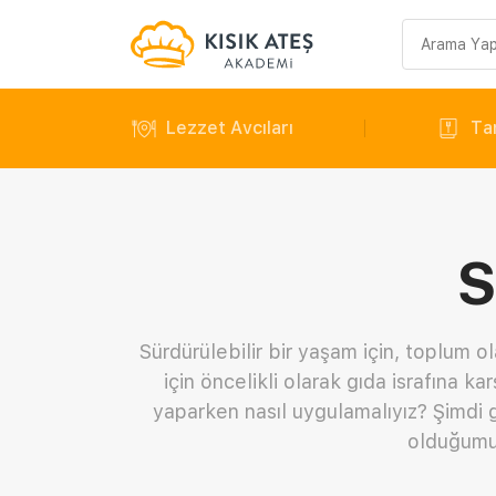
Arama
sorgusu
Lezzet Avcıları
Tar
S
Sürdürülebilir bir yaşam için, toplum
için öncelikli olarak gıda israfına ka
yaparken nasıl uygulamalıyız? Şimdi g
olduğumuz