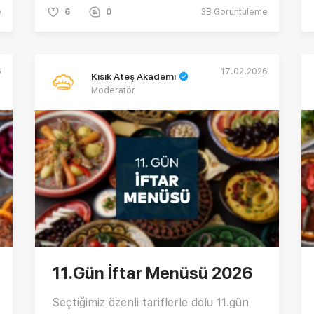
e
6
0
3B
Görüntüleme
6
17.02.2026
Kısık Ateş Akademi
Moderatör
11.Gün İftar Menüsü 2026
Seçtiğimiz özenli tariflerle dolu 11.gün