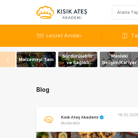
Arama
sorgusu
Lezzet Avcıları
Tar
Sürdürülebilir
Mesleki
Malzemeyi Tanı
ve Sağlıklı
Gelişim/Kariyer
Yaşam
Blog
18.02.202
Kısık Ateş Akademi
Moderatör