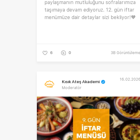
paylaşmanın mutluluğunu sofralarımıza
taşımaya devam ediyoruz. 12. gün iftar
menümüze dair detaylar sizi bekliyor!🧡
6
0
3B
Görüntülem
16.02.202
Kısık Ateş Akademi
Moderatör