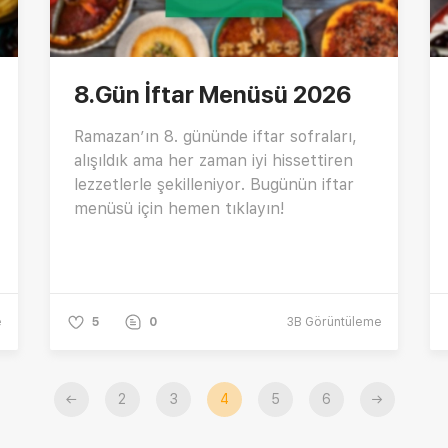
8.Gün İftar Menüsü 2026
Ramazan’ın 8. gününde iftar sofraları,
alışıldık ama her zaman iyi hissettiren
lezzetlerle şekilleniyor. Bugünün iftar
menüsü için hemen tıklayın!
e
5
0
3B
Görüntüleme
←
2
3
4
5
6
→