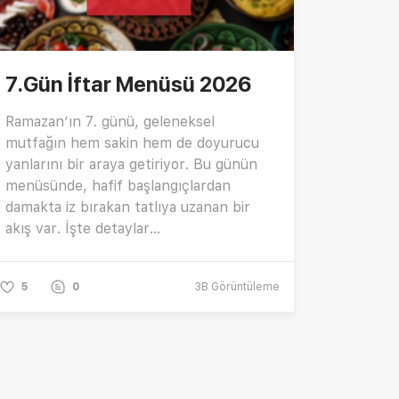
7.Gün İftar Menüsü 2026
Ramazan’ın 7. günü, geleneksel
mutfağın hem sakin hem de doyurucu
yanlarını bir araya getiriyor. Bu günün
menüsünde, hafif başlangıçlardan
damakta iz bırakan tatlıya uzanan bir
akış var. İşte detaylar…
5
0
3B
Görüntüleme