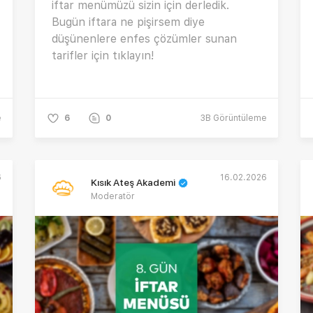
iftar menümüzü sizin için derledik.
Bugün iftara ne pişirsem diye
düşünenlere enfes çözümler sunan
tarifler için tıklayın!
e
6
0
3B
Görüntüleme
6
16.02.2026
Kısık Ateş Akademi
Moderatör