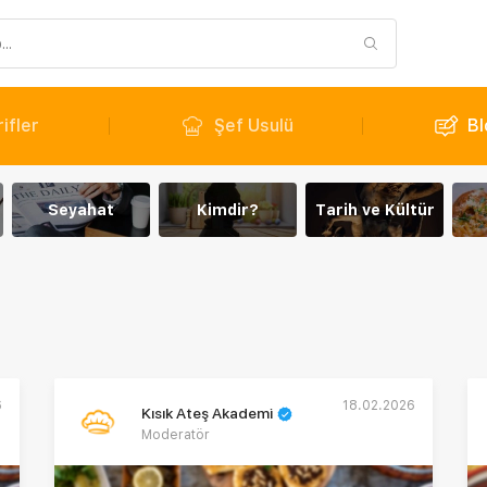
ifler
Şef Usulü
Bl
Seyahat
Kimdir?
Tarih ve Kültür
6
18.02.2026
Kısık Ateş Akademi
Moderatör