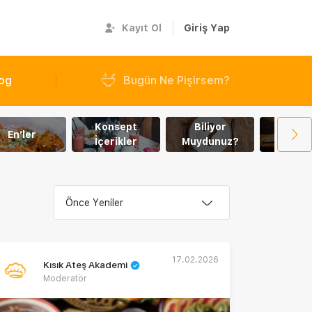
Kayıt Ol
Giriş Yap
og
Bugün Ne Pişirsem?
Konsept
Biliyor
Yemekl
En’ler
İçerikler
Muydunuz?
Hikaye
Önce Yeniler
17.02.2026
Kısık Ateş Akademi
Moderatör