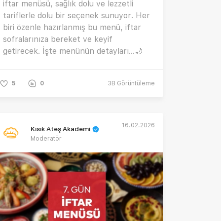
iftar menüsü, sağlık dolu ve lezzetli
tariflerle dolu bir seçenek sunuyor. Her
biri özenle hazırlanmış bu menü, iftar
sofralarınıza bereket ve keyif
getirecek. İşte menünün detayları…🌙
5
0
3B
Görüntüleme
16.02.2026
Kısık Ateş Akademi
Moderatör