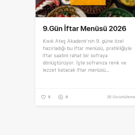
9.Gün İftar Menüsü 2026
Kısık Ateş Akademi’nin 9. güne özel
hazırladığı bu iftar menüsü, pratikliğiyle
iftar saatini rahat bir sofraya
dönüştürüyor. İşte sofranıza renk ve
lezzet katacak iftar menüsü…
5
0
3B
Görüntülem