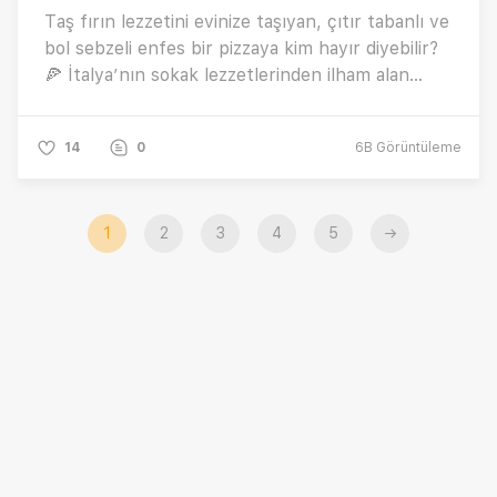
Taş fırın lezzetini evinize taşıyan, çıtır tabanlı ve
bol sebzeli enfes bir pizzaya kim hayır diyebilir?
🍕 İtalya’nın sokak lezzetlerinden ilham alan
Pizza alla Pala, yüksek su oranlı özel hamuruyla
dışı çıtır çıtır, içi ise hafif ve yumuşacık bir
14
0
6B
Görüntüleme
dokuya sahip. Patlıcan, kabak, kapya biber gibi
sebzeler; mozzarella peyniri ve taptaze
fesleğenle buluşarak damaklarda iz bırakan bir
deneyime dönüşüyor. Peki, Pizza alla Pala tarifi
1
2
3
4
5
→
nasıl yapılır? 🍕 İşte tüm detaylar…🤩