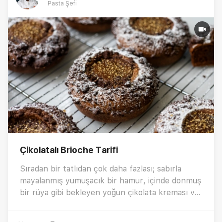
Pasta Şefi
Çikolatalı Brioche Tarifi
Sıradan bir tatlıdan çok daha fazlası; sabırla
mayalanmış yumuşacık bir hamur, içinde donmuş
bir rüya gibi bekleyen yoğun çikolata kreması ve
üzerinde kıtır kıtır kakao nips crumble...Kendinizi
şımartmak istediğiniz o özel anları, kahve