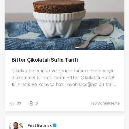
Bitter Çikolatalı Sufle Tarifi
Çikolatanın yoğun ve zengin tadını sevenler için
mükemmel bir tatlı tarifi: Bitter Çikolatalı Sufle!
🍫 Pratik ve kolayca hazırlayabileceğiniz bu tarif,
mutfağınızın favorisi olacak. Lezzetli ve şık bir
tatlı arıyorsanız, bu sufle tarifi sevdiklerinizi
39
0
12B
Görüntüleme
kesinlikle etkileyecek. Bitter çikolatalı sufle
yapmanın püf noktalarını ve adım adım tarifini
öğrenmek için hemen tıklayın ve bu enfes tatlıyı
Fırat Batmak
evde kolayca hazırlayın!