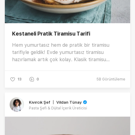
Kestaneli Pratik Tiramisu Tarifi
Hem yumurtasız hem de pratik bir tiramisu
tarifiyle geldik! Evde yumurtasız tiramisu
hazırlamak artık çok kolay. Klasik tiramisu
lezzetini aratmayan bu tarif, yumurta
kullanmadan, peynir ve kremanın yumuşacık
13
0
5B
Görüntüleme
dokusuyla hazırlanıyor. Üstelik içine eklenen
kestane, tatlıya hem doğal bir lezzet hem de
sonbahar havası katıyor. Orijinal tiramisu
Kıvırcık Şef 〡 Vildan Tünay
lezzetini yumurtasız olarak denemek isteyenler
Pasta Şefi & Dijital İçerik Üreticisi
için ideal bu tarif, adım adım uygulandığında
pratik ve enfes bir sonuç sunuyor. İşte tüm
detaylarıyla kestaneli, yumurtasız tiramisu
yapımı…