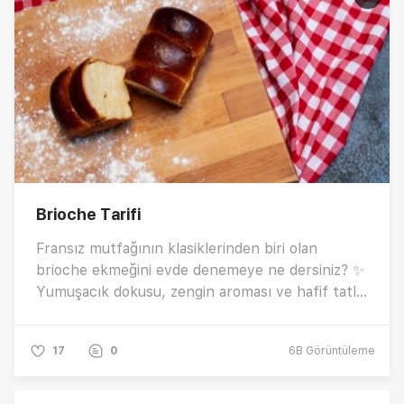
Brioche Tarifi
Fransız mutfağının klasiklerinden biri olan
brioche ekmeğini evde denemeye ne dersiniz? ✨
Yumuşacık dokusu, zengin aroması ve hafif tatlı
lezzetiyle kahvaltı sofralarının ve çay saatlerinin
yeni favorisi olacak bir tarifle karşınızdayız!
17
0
6B
Görüntüleme
“Evde brioche ekmeği nasıl yapılır?” ya da
“Çikolatalı brioche tarifi arıyorum!” diyorsanız,
tam kıvamında, adım adım anlatımlı bu tarifimiz