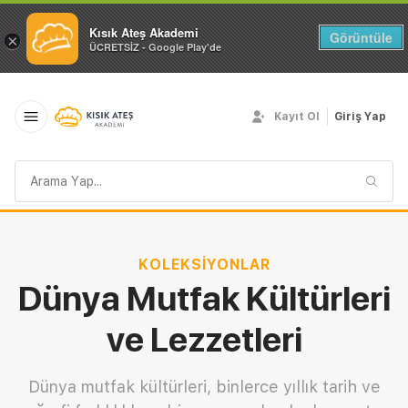
Kısık Ateş Akademi
Görüntüle
×
ÜCRETSİZ - Google Play'de
Kayıt Ol
Giriş Yap
Arama
sorgusu
KOLEKSIYONLAR
Dünya Mutfak Kültürleri
ve Lezzetleri
Dünya mutfak kültürleri, binlerce yıllık tarih ve