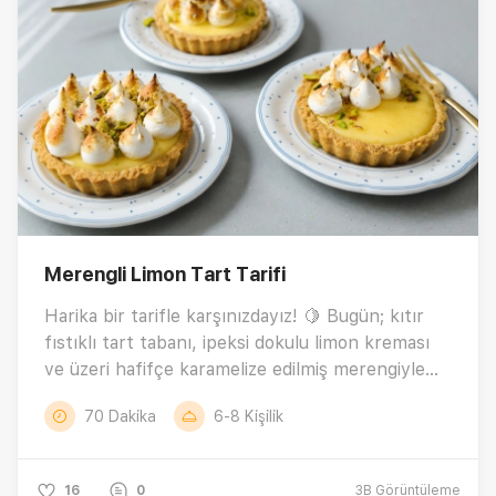
aşağıda sizi bekliyor. 🧡
Merengli Limon Tart Tarifi
Harika bir tarifle karşınızdayız! 🍋 Bugün; kıtır
fıstıklı tart tabanı, ipeksi dokulu limon kreması
ve üzeri hafifçe karamelize edilmiş merengiyle
kat kat lezzet sunan nefis bir tatlı hazırlıyoruz.
70 Dakika
6-8 Kişilik
Her lokmada ekşi ve tatlının kusursuz dengesi,
farklı dokularla birleşerek damakta unutulmaz bir
iz bırakıyor. Görünümüyle iştah kabartan,
16
0
3B
Görüntüleme