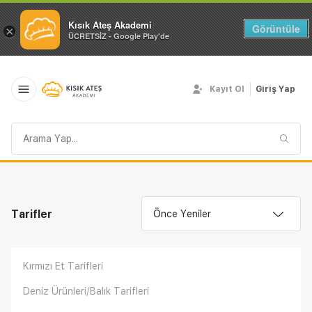
Kısık Ateş Akademi
Görüntüle
×
ÜCRETSİZ - Google Play'de
Kayıt Ol
Giriş Yap
Arama
sorgusu
Tarifler
Önce Yeniler
Kırmızı Et Tarifleri
Deniz Ürünleri/Balık Tarifleri