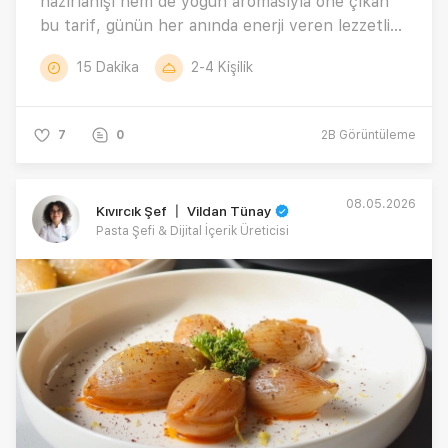
hazırlanışı hem de yoğun aromasıyla öne çıkan
bu tarif, günün her anında enerji veren lezzetli
bir alternatif sunuyor. “Evde protein smoothie
15 Dakika
2-4 Kişilik
nasıl yapılır?”, ve “tok tutan smoothie tarifleri
nelerdir?” gibi sıkça aranan sorulara lezzet dolu
bir cevap veren bu özel smoothie tarifi için
7
0
2B
Görüntüleme
tıklayın! 🤎✨
08.05.2026
Kıvırcık Şef 〡 Vildan Tünay
Pasta Şefi & Dijital İçerik Üreticisi