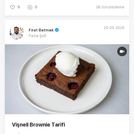
ölçülü, garantili zeytinyağlı kalburabastı tarifi…
9
0
3B
Görüntüleme
20.05.2026
Fırat Batmak
Pasta Şefi
Vişneli Brownie Tarifi