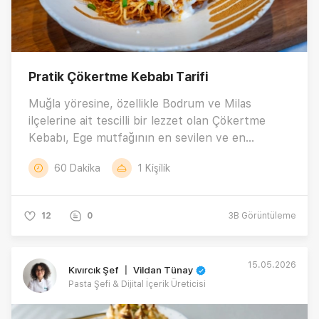
Pratik Çökertme Kebabı Tarifi
Muğla yöresine, özellikle Bodrum ve Milas
ilçelerine ait tescilli bir lezzet olan Çökertme
Kebabı, Ege mutfağının en sevilen ve en
karakteristik tariflerinden biridir. Üstelik bu
60 Dakika
1 Kişilik
enfes tarifi hazırlamak artık çok daha pratik!
Fakir Hausgeräte’nin Guvech Çok Amaçlı
Pişiricisi sayesinde hem zamandan tasarruf
12
0
3B
Görüntüleme
edebilir hem de lezzetten ödün vermeden
Çökertme Kebabı’nı zahmetsizce
hazırlayabilirsiniz. İncecik kızartılmış çıtır
15.05.2026
Kıvırcık Şef 〡 Vildan Tünay
patatesler, lokum gibi yumuşacık dana bonfile ve
Pasta Şefi & Dijital İçerik Üreticisi
üzerine gezdirilen nefis sosuyla sofraların yıldızı
olmaya aday bu eşsiz lezzetin tüm detayları