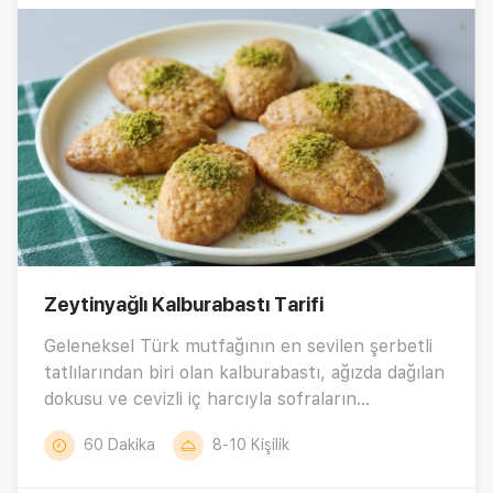
Zeytinyağlı Kalburabastı Tarifi
Geleneksel Türk mutfağının en sevilen şerbetli
tatlılarından biri olan kalburabastı, ağızda dağılan
dokusu ve cevizli iç harcıyla sofraların
vazgeçilmezidir. Dışı kıtır, içi yumuşacık bu
60 Dakika
8-10 Kişilik
lezzet; doğru kıvamda şerbet ve dengeli hamurla
hazırlandığında tam kıvamında olur. İşte tam